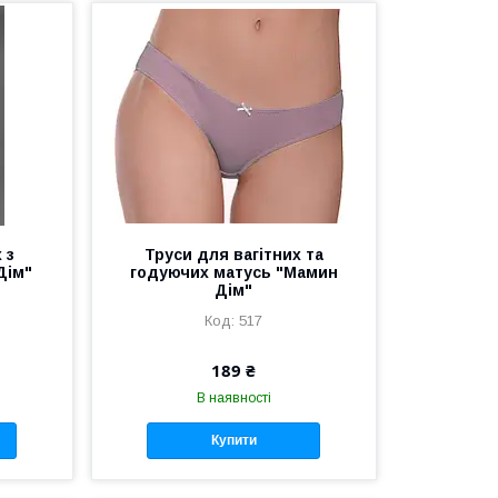
 з
Труси для вагітних та
Дім"
годуючих матусь "Мамин
Дім"
517
189 ₴
В наявності
Купити