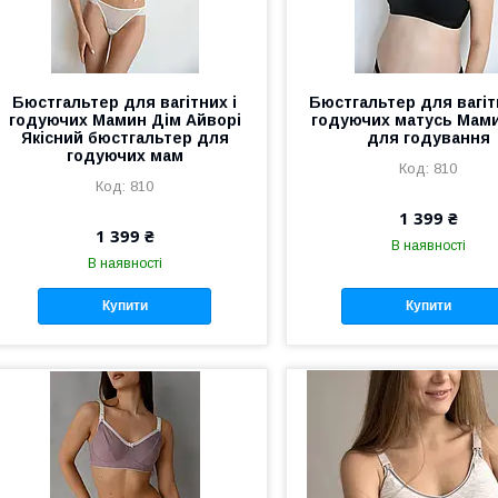
Бюстгальтер для вагітних і
Бюстгальтер для вагіт
годуючих Мамин Дім Айворі
годуючих матусь Мам
Якісний бюстгальтер для
для годування
годуючих мам
810
810
1 399 ₴
1 399 ₴
В наявності
В наявності
Купити
Купити