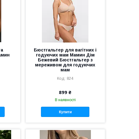
та
Бюстгальтер для вагітних і
амин
годуючих мам Мамин Дім
Бежевий Бюстгальтер з
мереживом для годуючих
мам
824
899 ₴
В наявності
Купити