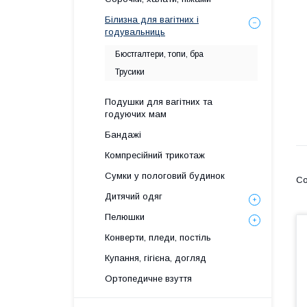
Білизна для вагітних і
годувальниць
Бюстгалтери, топи, бра
Трусики
Подушки для вагітних та
годуючих мам
Бандажі
Компресійний трикотаж
Сумки у пологовий будинок
Дитячий одяг
Пелюшки
Конверти, пледи, постіль
Купання, гігієна, догляд
Ортопедичне взуття