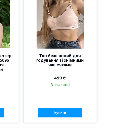
алтер
Топ безшовний для
 5096
годування зі знімними
ля
чашечками
ми
499 ₴
В наявності
Купити