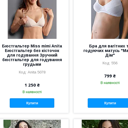
Бюстгальтер Miss mimi Anita
Бра для вагітних 
Бюстгальтер без кісточок
годуючих матусь "М
для годування Зручний
Дім"
бюстгальтер для годування
556
грудьми
Anita 5078
799 ₴
В наявності
1 250 ₴
В наявності
Купити
Купити