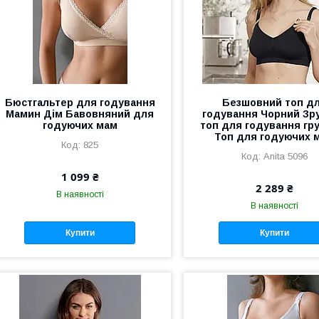
Бюстгальтер для годування
Безшовний топ д
Мамин Дім Бавовняний для
годування Чорний Зр
годуючих мам
топ для годування гр
Топ для годуючих 
825
Anita 5096
1 099 ₴
2 289 ₴
В наявності
В наявності
Купити
Купити