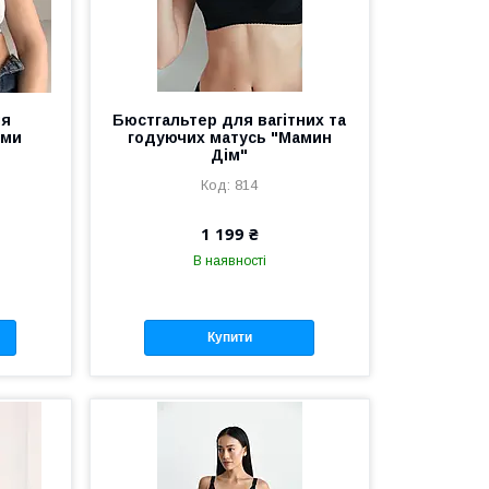
ля
Бюстгальтер для вагітних та
ими
годуючих матусь "Мамин
Дім"
814
1 199 ₴
В наявності
Купити