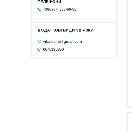
+380 (67) 633-68-50
vika.noire@gmail.com
0676336850