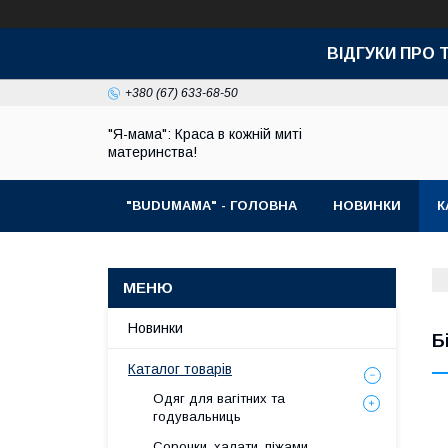
ВІДГУКИ ПРО 
+380 (67) 633-68-50
"Я-мама": Краса в кожній миті
материнства!
"BUDUMAMA" - ГОЛОВНА
НОВИНКИ
К
Новинки
Б
Каталог товарів
Одяг для вагітних та
годувальниць
Сорочки, халати, піжами