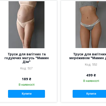
Труси для вагітних та
Труси для вагітних
годуючих матусь "Мамин
мереживом "Мамин 
Дім"
552
517
499 ₴
189 ₴
В наявності
В наявності
Купити
Купити