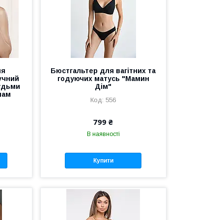
ля
Бюстгальтер для вагітних та
учний
годуючих матусь "Мамин
удьми
Дім"
мам
556
799 ₴
В наявності
Купити