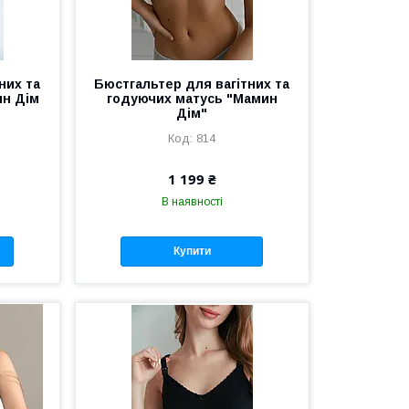
них та
Бюстгальтер для вагітних та
ин Дім
годуючих матусь "Мамин
Дім"
814
1 199 ₴
В наявності
Купити