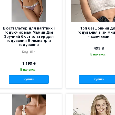
Бюстгальтер для вагітних і
Топ безшовний д
годуючих мам Мамин Дім
годування зі знімн
Зручний бюстгальтер для
чашечками
годування Білизна для
годування
499 ₴
814
В наявності
1 199 ₴
В наявності
Купити
Купити