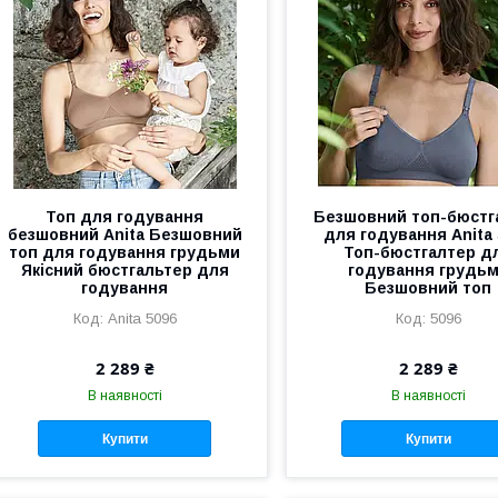
Топ для годування
Безшовний топ-бюстг
безшовний Anita Безшовний
для годування Anita
топ для годування грудьми
Топ-бюстгалтер д
Якісний бюстгальтер для
годування грудь
годування
Безшовний топ
Anita 5096
5096
2 289 ₴
2 289 ₴
В наявності
В наявності
Купити
Купити