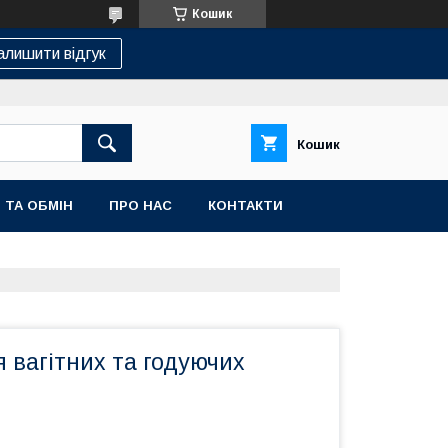
Кошик
алишити відгук
Кошик
 ТА ОБМІН
ПРО НАС
КОНТАКТИ
 вагітних та годуючих