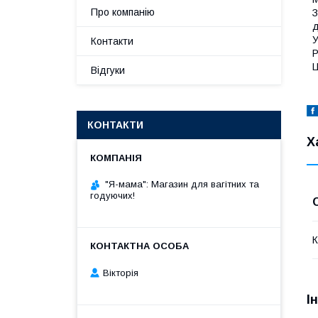
Про компанію
З
д
У
Контакти
Р
Ц
Відгуки
КОНТАКТИ
Х
"Я-мама": Магазин для вагітних та
годуючих!
К
Вікторія
І