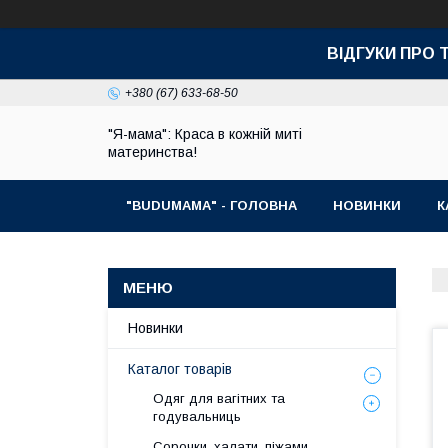
ВІДГУКИ ПРО 
+380 (67) 633-68-50
"Я-мама": Краса в кожній миті
материнства!
"BUDUMAMA" - ГОЛОВНА
НОВИНКИ
К
Новинки
Каталог товарів
Одяг для вагітних та
годувальниць
Сорочки, халати, піжами