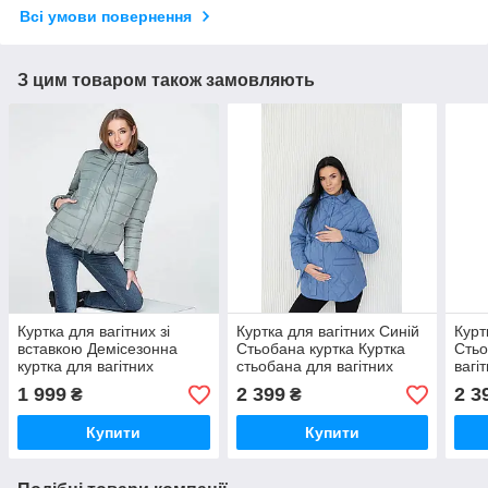
Всі умови повернення
З цим товаром також замовляють
Куртка для вагітних зі
Куртка для вагітних Синій
Курт
вставкою Демісезонна
Стьобана куртка Куртка
Стьо
куртка для вагітних
стьобана для вагітних
вагі
Стильна куртка для
Модна куртка для вагітних
для 
1 999
2 399
2 3
₴
₴
вагітних
Купити
Купити