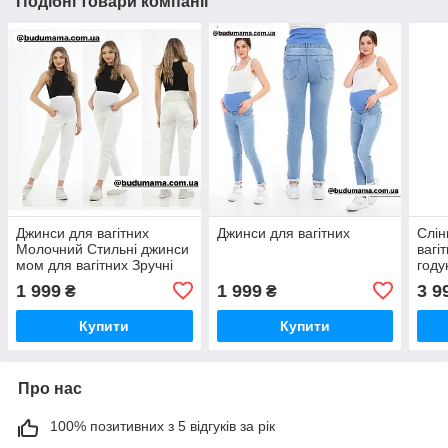
Подібні товари компанії
Джинси для вагітних
Джинси для вагітних
Слін
Молочний Стильні джинси
вагі
мом для вагітних Зручні
году
джинси для вагітних
1 999
1 999
3 9
₴
₴
Купити
Купити
Про нас
100% позитивних з 5 відгуків за рік