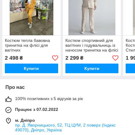
Костюм тепла бавовна
Костюм спортивний для
Кост
тринитка на флісі для
вагітних і годувальниць із
Кост
вагітних
начосом тринитка на флісі
Стил
вагі
2 498
2 299
1 9
₴
₴
Купити
Купити
Про нас
100% позитивних з 5 відгуків за рік
Працює з 07.02.2022
м. Дніпро
пр. Д. Яворницького, 52, ТЦ ЦУМ, 2 поверх (Індекс
49070), Дніпро, Україна