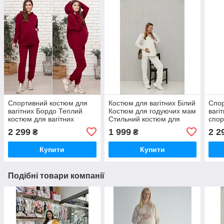
Спортивний костюм для
Костюм для вагітних Білий
Спор
вагітних Бордо Теплий
Костюм для годуючих мам
вагі
костюм для вагітних
Стильний костюм для
спор
Якісний спортивний
вагітних
вагі
2 299
1 999
2 2
₴
₴
костюм в рубчик
вагі
вагі
Купити
Купити
Подібні товари компанії