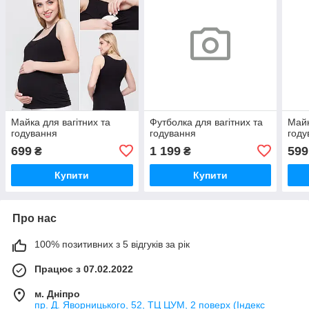
Майка для вагітних та
Футболка для вагітних та
Майк
годування
годування
году
699
1 199
599
₴
₴
Купити
Купити
Про нас
100% позитивних з 5 відгуків за рік
Працює з 07.02.2022
м. Дніпро
пр. Д. Яворницького, 52, ТЦ ЦУМ, 2 поверх (Індекс