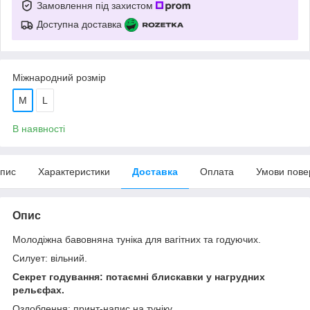
Замовлення під захистом
Доступна доставка
Міжнародний розмір
M
L
В наявності
пис
Характеристики
Доставка
Оплата
Умови пове
Опис
Молодіжна бавовняна туніка для вагітних та годуючих.
Силует: вільний.
Секрет годування: потаємні блискавки у нагрудних
рельєфах.
Оздоблення: принт-напис на туніку.