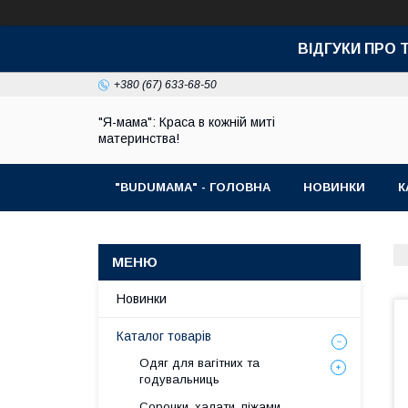
ВІДГУКИ ПРО 
+380 (67) 633-68-50
"Я-мама": Краса в кожній миті
материнства!
"BUDUMAMA" - ГОЛОВНА
НОВИНКИ
К
Новинки
Каталог товарів
Одяг для вагітних та
годувальниць
Сорочки, халати, піжами