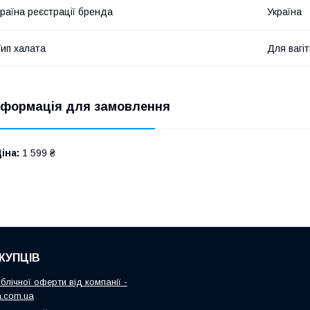
раїна реєстрації бренда
Україна
ип халата
Для вагі
нформація для замовлення
іна:
1 599 ₴
КУПЦІВ
блічної оферти від компанії -
.com.ua