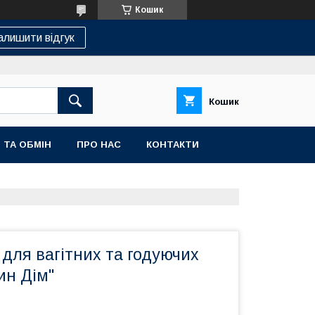
Кошик
алишити відгук
Кошик
 ТА ОБМІН
ПРО НАС
КОНТАКТИ
для вагітних та годуючих
ин Дім"