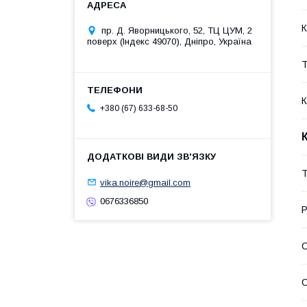
К
пр. Д. Яворницького, 52, ТЦ ЦУМ, 2
поверх (Індекс 49070), Дніпро, Україна
Т
К
+380 (67) 633-68-50
Т
vika.noire@gmail.com
0676336850
Р