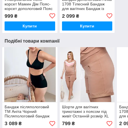
корсет Мамин Дім Пояс-
1708 Тілесний Бандаж
корсет допологовий Пояс
для вагітних Бандаж із
для підтримки живота
мікроволокна
999
2 099
₴
₴
Аксесуари для вагітних
Підтримуючий бандаж
Купити
Купити
Подібні товари компанії
Бандаж післяпологовий
Шорти для вагітних
Банд
ТМ Аніта Чорний
трикотажні з поясом під
1708
Післяпологовий бандаж
живіт Останній розмір XL
для 
чорний Стягуючий бандаж
мікр
3 089
799
2 0
₴
₴
післяпологовий
Під