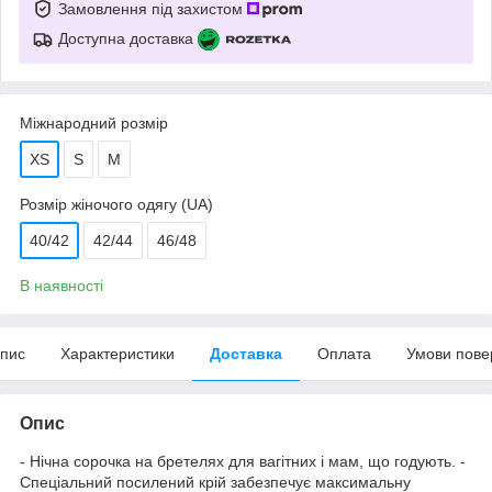
Замовлення під захистом
Доступна доставка
Міжнародний розмір
XS
S
M
Розмір жіночого одягу (UA)
40/42
42/44
46/48
В наявності
пис
Характеристики
Доставка
Оплата
Умови пове
Опис
- Нічна сорочка на бретелях для вагітних і мам, що годують. -
Спеціальний посилений крій забезпечує максимальну