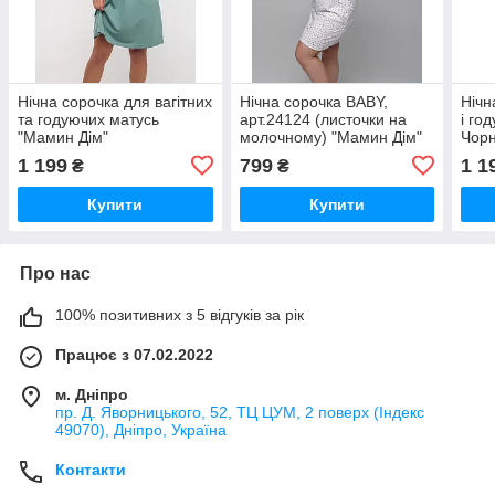
Нічна сорочка для вагітних
Нічна сорочка BABY,
Нічн
та годуючих матусь
арт.24124 (листочки на
і го
"Мамин Дім"
молочному) "Мамин Дім"
Чорн
вагі
1 199
799
1 1
₴
₴
Купити
Купити
Про нас
100% позитивних з 5 відгуків за рік
Працює з 07.02.2022
м. Дніпро
пр. Д. Яворницького, 52, ТЦ ЦУМ, 2 поверх (Індекс
49070), Дніпро, Україна
Контакти