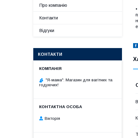
Про компанію
•
п
Контакти
н
е
Відгуки
КОНТАКТИ
Х
"Я-мама": Магазин для вагітних та
годуючих!
В
К
Вікторія
Т