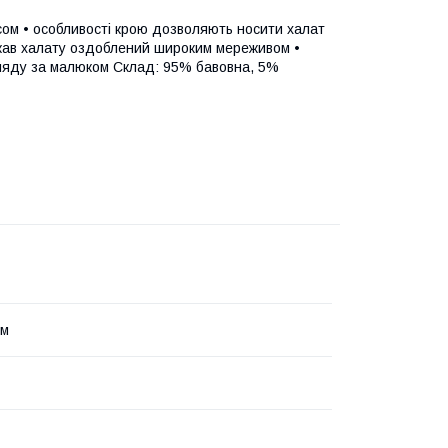
ясом • особливості крою дозволяють носити халат
рукав халату оздоблений широким мереживом •
гляду за малюком Склад: 95% бавовна, 5%
ім