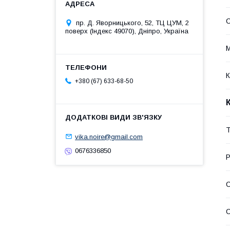
пр. Д. Яворницького, 52, ТЦ ЦУМ, 2
поверх (Індекс 49070), Дніпро, Україна
М
К
+380 (67) 633-68-50
Т
vika.noire@gmail.com
0676336850
Р