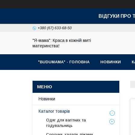
ВІДГУКИ ПРО 
+380 (67) 633-68-50
"Я-мама": Краса в кожній миті
материнства!
"BUDUMAMA" - ГОЛОВНА
НОВИНКИ
К
Новинки
Каталог товарів
Одяг для вагітних та
годувальниць
Сорочки, халати, піжами