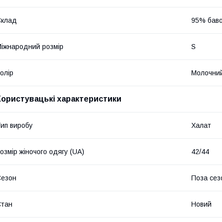
Склад
95% баво
іжнародний розмір
S
олір
Молочни
Користувацькі характеристики
ип виробу
Халат
озмір жіночого одягу (UA)
42/44
Сезон
Поза сез
Стан
Новий