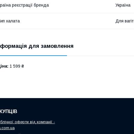
раїна реєстрації бренда
Україна
ип халата
Для вагі
нформація для замовлення
іна:
1 599 ₴
КУПЦІВ
блічної оферти від компанії -
.com.ua