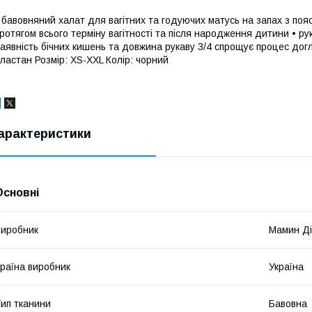
 бавовняний халат для вагітних та годуючих матусь на запах з по
ротягом всього терміну вагітності та після народження дитини • 
аявність бічних кишень та довжина рукаву 3/4 спрощує процес до
ластан Розмір: XS-XXL Колір: чорний
арактеристики
Основні
иробник
Мамин Д
раїна виробник
Україна
ип тканини
Бавовна