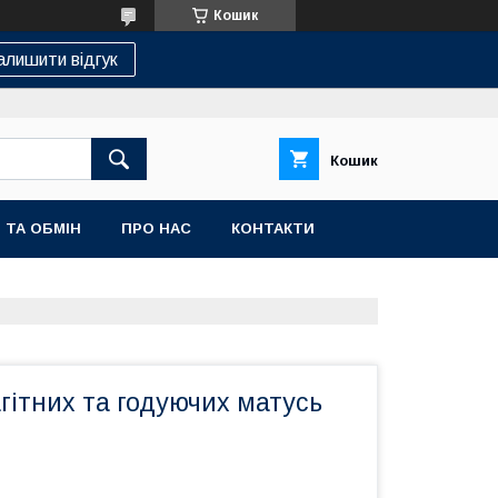
Кошик
алишити відгук
Кошик
 ТА ОБМІН
ПРО НАС
КОНТАКТИ
гітних та годуючих матусь