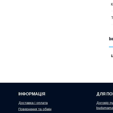
К
Т
І
Ц
ІНФОРМАЦІЯ
ДЛЯ ПО
Доставка і оплата
Договір пу
budumama
Повернення та обмін