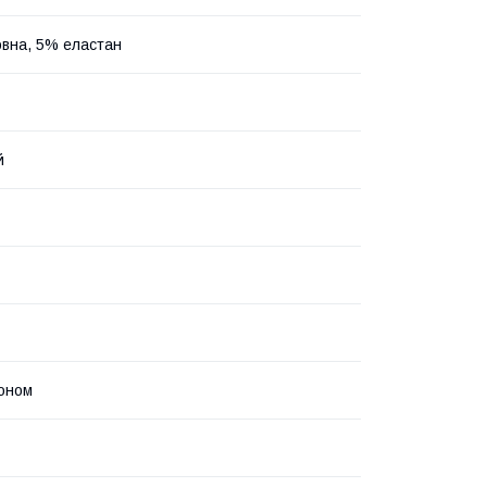
вна, 5% еластан
й
оном