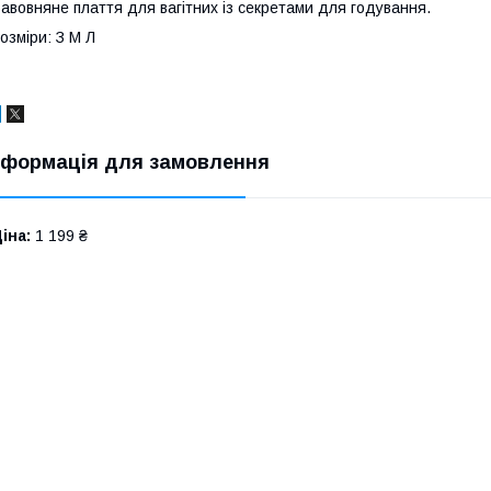
авовняне плаття для вагітних із секретами для годування.
озміри: З М Л
нформація для замовлення
іна:
1 199 ₴