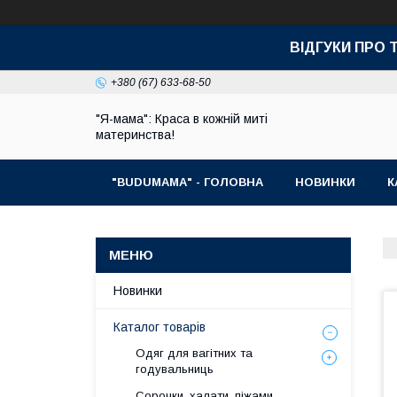
ВІДГУКИ ПРО 
+380 (67) 633-68-50
"Я-мама": Краса в кожній миті
материнства!
"BUDUMAMA" - ГОЛОВНА
НОВИНКИ
К
Новинки
Каталог товарів
Одяг для вагітних та
годувальниць
Сорочки, халати, піжами