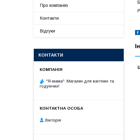
Б
Про компанію
Р
Контакти
Відгуки
І
КОНТАКТИ
Ц
"Я-мама": Магазин для вагітних та
годуючих!
Вікторія