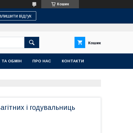
Кошик
алишити відгук
Кошик
 ТА ОБМІН
ПРО НАС
КОНТАКТИ
агітних і годувальниць