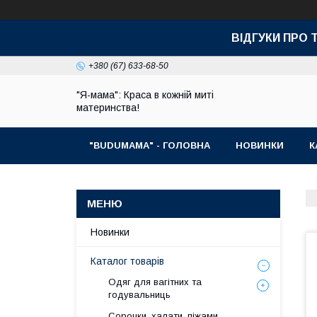
ВІДГУКИ ПРО 
+380 (67) 633-68-50
"Я-мама": Краса в кожній миті
материнства!
"BUDUMAMA" - ГОЛОВНА
НОВИНКИ
К
Новинки
Каталог товарів
Одяг для вагітних та
годувальниць
Сорочки, халати, піжами