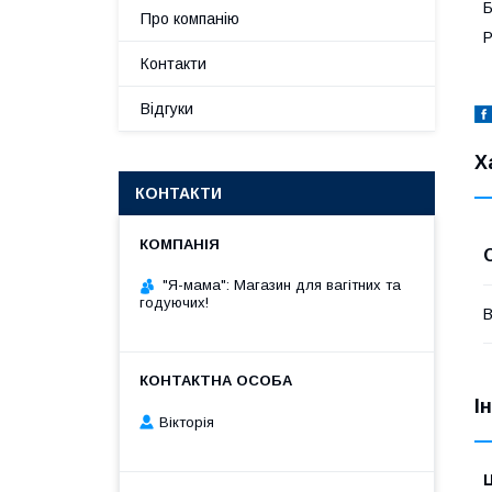
Б
Про компанію
Р
Контакти
Відгуки
Х
КОНТАКТИ
"Я-мама": Магазин для вагітних та
годуючих!
В
І
Вікторія
Ц