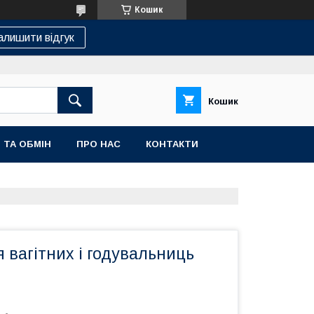
Кошик
алишити відгук
Кошик
 ТА ОБМІН
ПРО НАС
КОНТАКТИ
 вагітних і годувальниць