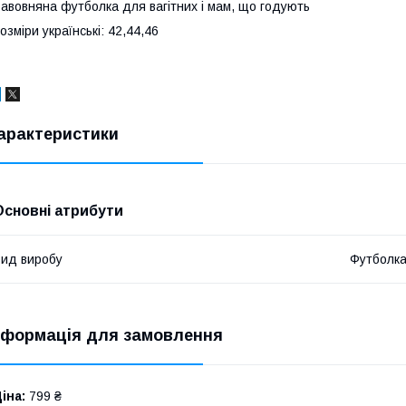
авовняна футболка для вагітних і мам, що годують
озміри українські: 42,44,46
арактеристики
Основні атрибути
ид виробу
Футболк
нформація для замовлення
іна:
799 ₴