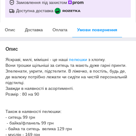
Замовлення під захистом
Доступна доставка
Опис
Доставка
Оплата
Умови повернення
Опис
Яскраві, милі, мімішні - це наші
пелюшки
з хлопку.
Вони трошки щільніші за ситець та мають дуже гарні принти.
Зпеленати, укрити, підстелити. В ліжечко, в постіль, будь де,
де малюку потрібно лежати чи сидіти на чистій персональній
підстилці.
Завжди в наявності в асортименті.
Розмір : 80 на 90
Також в наявності пелюшки:
- ситець 99 грн
- байка/фланель 99 грн
- байка та ситець велика 129 грн
- муслін - 169 грн