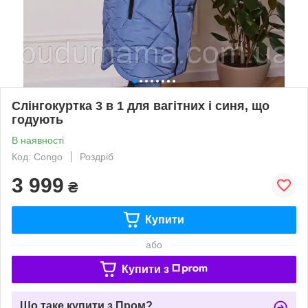
Слінгокуртка 3 в 1 для вагітних і синя, що
годують
В наявності
Код: Congo
Роздріб
3 999
₴
Купити
або
Купити з
Що таке купити з Пром?