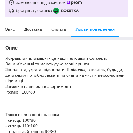
Замовлення під захистом
Доступна доставка
Опис
Доставка
Оплата
Умови повернення
Опис
Яскраві, милі, мімішні - це наші пелюшки з фланелі.
Вони мʼякенькі та мають дуже гарні принти.
Зпеленати, укрити, підстелити. В ліжечко, в постіль, будь де,
де малюку потрібно лежати чи сидіти на чистій персональній
підстилці.
Завжди в наявності в асортименті.
Розмір : 100*80
Також в наявності пелюшки:
- ситець 100*80
- ситець 110*100
- польський хлопок 90*80